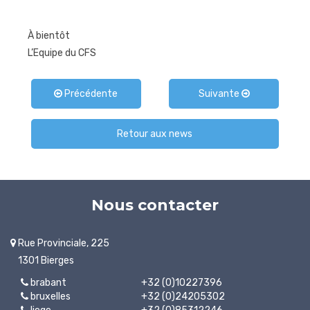
À bientôt
L’Equipe du CFS
Précédente
Suivante
Retour aux news
Nous contacter
Rue Provinciale, 225
1301 Bierges
brabant
+32 (0)10227396
bruxelles
+32 (0)24205302