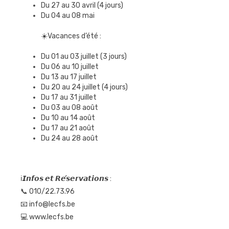
Du 27 au 30 avril (4 jours)
Du 04 au 08 mai
☀️Vacances d’été :
Du 01 au 03 juillet (3 jours)
Du 06 au 10 juillet
Du 13 au 17 juillet
Du 20 au 24 juillet (4 jours)
Du 17 au 31 juillet
Du 03 au 08 août
Du 10 au 14 août
Du 17 au 21 août
Du 24 au 28 août
ℹ️𝙄𝙣𝙛𝙤𝙨 𝙚𝙩 𝙍𝙚́𝙨𝙚𝙧𝙫𝙖𝙩𝙞𝙤𝙣𝙨 :
📞 010/22.73.96
📧 info@lecfs.be
💻 www.lecfs.be