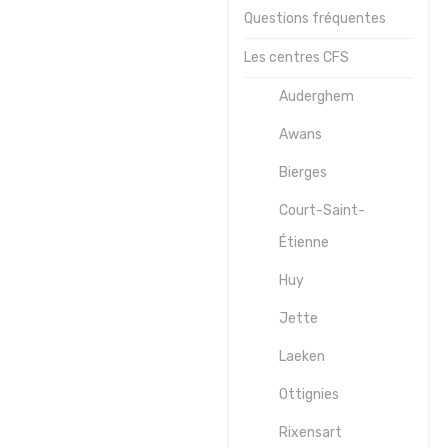
Questions fréquentes
Journées
sportives
Les centres CFS
Contact
Auderghem
Awans
Bierges
Court-Saint-
Étienne
Huy
Jette
Laeken
Ottignies
Rixensart