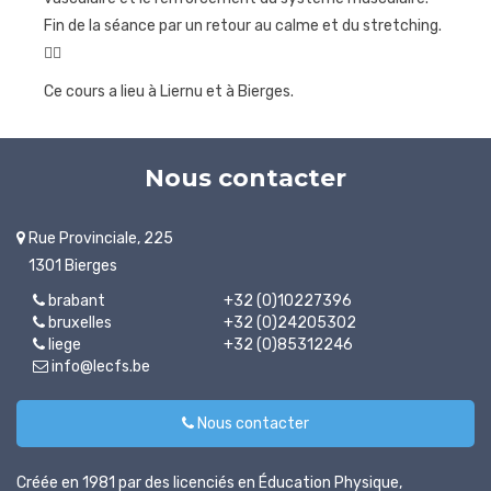
Fin de la séance par un retour au calme et du stretching.
Journées
🏊‍♀️
sportives
Ce cours a lieu à Liernu et à Bierges.
Contact
Nous contacter
Rue Provinciale, 225
1301 Bierges
brabant
+32 (0)10227396
bruxelles
+32 (0)24205302
liege
+32 (0)85312246
info@lecfs.be
Nous contacter
Créée en 1981 par des licenciés en Éducation Physique,