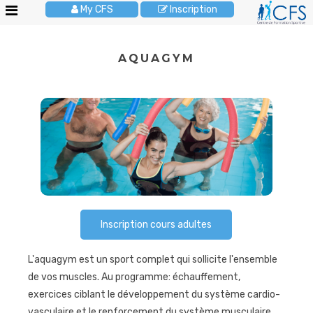
My CFS
Inscription
Le
AQUAGYM
CFS
Stages
enfants
Activités
enfants
Cours
adultes
Anniversaires
Inscription cours adultes
Pour
les
L'aquagym est un sport complet qui sollicite l'ensemble
écoles
de vos muscles. Au programme: échauffement,
Brochures
exercices ciblant le développement du système cardio-
JOBS
vasculaire et le renforcement du système musculaire.