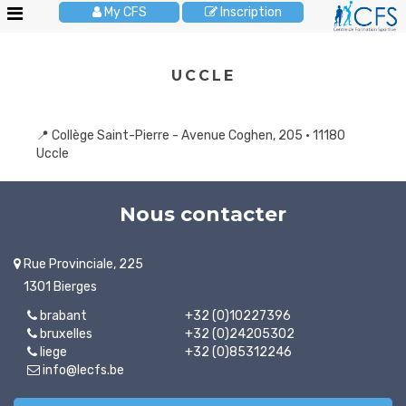
My CFS
Inscription
Le
UCCLE
CFS
Stages
enfants
📍 Collège Saint-Pierre - Avenue Coghen, 205 • 11180
Uccle
Activités
enfants
Nous contacter
Cours
adultes
Rue Provinciale, 225
Anniversaires
1301 Bierges
Pour
brabant
+32 (0)10227396
les
bruxelles
+32 (0)24205302
écoles
liege
+32 (0)85312246
info@lecfs.be
Brochures
JOBS