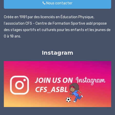
Nous contacter
Journées
sportives
Créée en 1981 par des licenciés en Éducation Physique,
Contact
l'association CFS - Centre de Formation Sportive asbl propose
des stages sportifs et culturels pour les enfants et les jeunes de
0 à 18 ans.
Instagram