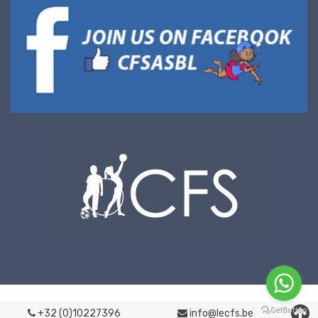
+32 (0)10227396
info@lecfs.be