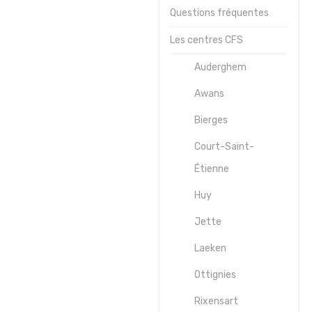
Questions fréquentes
Journées
sportives
Les centres CFS
Contact
Auderghem
Awans
Bierges
Court-Saint-
Étienne
Huy
Jette
Laeken
Ottignies
Rixensart