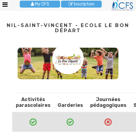
My CFS
Inscription
Le
NIL-SAINT-VINCENT - ECOLE LE BON
CFS
DÉPART
Stages
enfants
Activités
enfants
Cours
adultes
Anniversaires
Activités
Journées
Pour
parascolaires
Garderies
pédagogiques
les
écoles
Brochures
JOBS