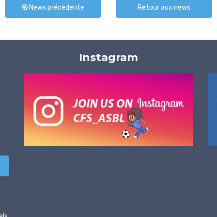
News précédente
Retour aux news
Instagram
els