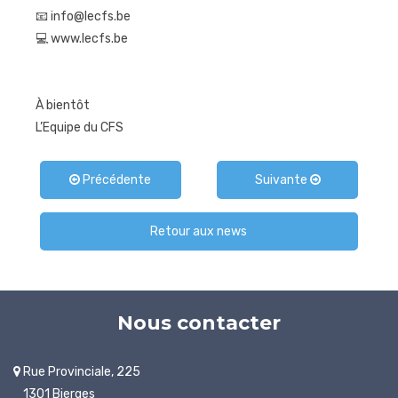
📧 info@lecfs.be
💻 www.lecfs.be
À bientôt
L’Equipe du CFS
Précédente
Suivante
Retour aux news
Nous contacter
Rue Provinciale, 225
1301 Bierges