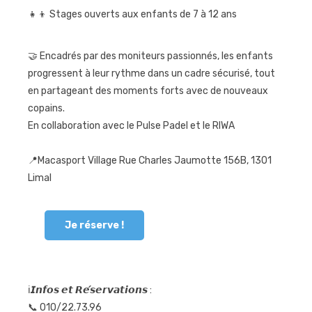
👧👦 Stages ouverts aux enfants de 7 à 12 ans
🤝 Encadrés par des moniteurs passionnés, les enfants
progressent à leur rythme dans un cadre sécurisé, tout
en partageant des moments forts avec de nouveaux
copains.
En collaboration avec le Pulse Padel et le RIWA
📍Macasport Village Rue Charles Jaumotte 156B, 1301
Limal
Je réserve !
ℹ️𝙄𝙣𝙛𝙤𝙨 𝙚𝙩 𝙍𝙚́𝙨𝙚𝙧𝙫𝙖𝙩𝙞𝙤𝙣𝙨 :
📞 010/22.73.96