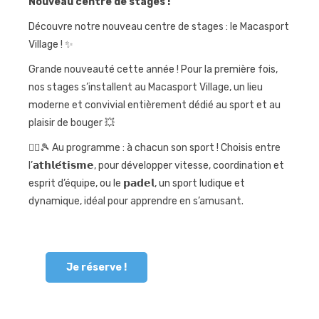
Nouveau centre de stages !
Journées
Découvre notre nouveau centre de stages : le Macasport
sportives
Village ! ✨
Contact
Grande nouveauté cette année ! Pour la première fois,
nos stages s’installent au Macasport Village, un lieu
moderne et convivial entièrement dédié au sport et au
plaisir de bouger 💥
🏃‍♂️🎾 Au programme : à chacun son sport ! Choisis entre
l’𝗮𝘁𝗵𝗹𝗲́𝘁𝗶𝘀𝗺𝗲, pour développer vitesse, coordination et
esprit d’équipe, ou le 𝗽𝗮𝗱𝗲𝗹, un sport ludique et
dynamique, idéal pour apprendre en s’amusant.
Je réserve !