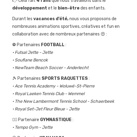
👉 Cela fait
41 ans
que nous travaillons dans le
développement
et le
bien-être
des enfants.
Journées
sportives
Durant les
vacances d’été,
nous vous proposons de
nombreuses animations sportives, créatives et fun en
Contact
collaboration avec de nombreux partenaires 😍 :
⚽ Partenaires
FOOTBALL
:
• Futsal Jette - Jette
• Soufiane Bencok
• NewTeam Beach Soccer - Anderlecht
🎾 Partenaires
SPORTS RAQUETTES
:
• Ace Tennis Academy - Woluwé-St-Pierre
• Royal Laeken Tennis Club - Wemmel
• The New Lambermont Tennis School - Schaerbeek
• Royal Set-Jet Fleur Bleue - Jette
🤸‍♀️ Partenaire
GYMNASTIQUE
:
• Tempo Gym - Jette