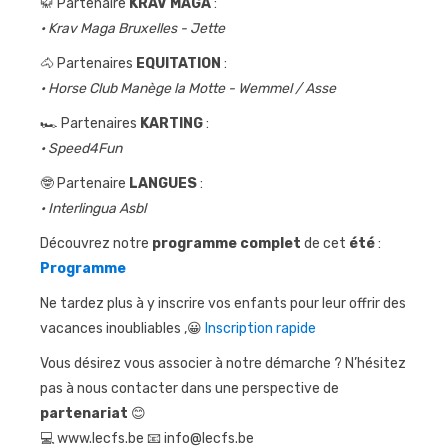
🥋 Partenaire
KRAV MAGA
:
• Krav Maga Bruxelles - Jette
🐴 Partenaires
EQUITATION
:
• Horse Club Manège la Motte - Wemmel / Asse
🏎 Partenaires
KARTING
:
• Speed4Fun
🤓 Partenaire
LANGUES
:
• Interlingua Asbl
Découvrez notre
programme complet
de cet
été
:
Programme
Ne tardez plus à y inscrire vos enfants pour leur offrir des
vacances inoubliables ,😀
Inscription rapide
Vous désirez vous associer à notre démarche ? N’hésitez
pas à nous contacter dans une perspective de
partenariat
😊
💻 www.lecfs.be 📧 info@lecfs.be