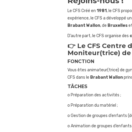
Rejoins-nous !
Le CFS Créé en
1981
, le CFS prop
expérience, le CFS a développé une
Brabant Wallon
, de
Bruxelles
e
D’autre part, le CFS organise des
c
👉 Le CFS Centre d
Moniteur(trice)
de
FONCTION
Vous êtes animateur(trice) de gym
CFS dans le
Brabant Wallon
prin
TÂCHES
o Préparation des activités ;
o Préparation du matériel ;
o Gestion de groupes d’enfants (de
o Animation de groupes d’enfants 