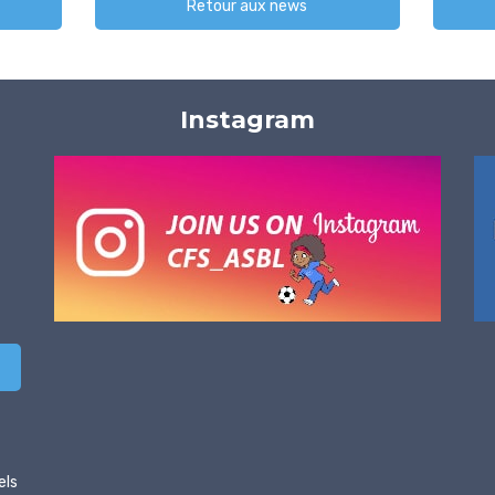
Retour aux news
Instagram
els