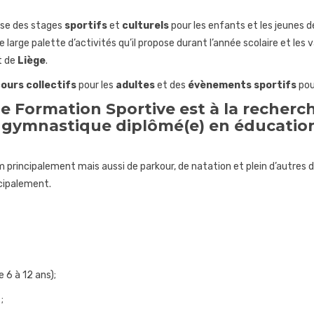
ose des stages
sportifs
et
culturels
pour les enfants et les jeunes 
 large palette d’activités qu’il propose durant l’année scolaire et les 
t de
Liège
.
ours collectifs
pour les
adultes
et des
évènements sportifs
pou
e Formation Sportive est à la recherc
 gymnastique
diplômé(e) en éducation
 principalement mais aussi de parkour, de natation et plein d’autres 
cipalement.
 6 à 12 ans);
;