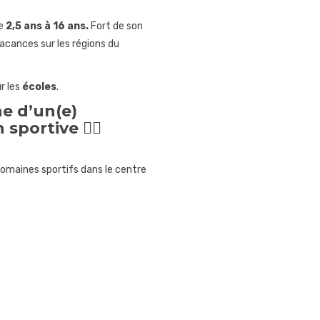
de
2,5 ans à 16 ans.
Fort de son
vacances sur les régions du
r les
écoles
.
he d’un(e)
 sportive
🤸‍♀️
domaines sportifs dans le centre