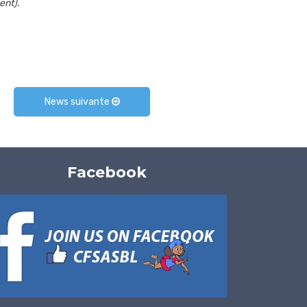
ent).
News suivante
Facebook