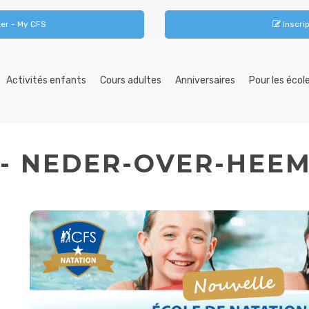
er - My CFS
Inscrip
Activités enfants
Cours adultes
Anniversaires
Pour les écol
- NEDER-OVER-HEE