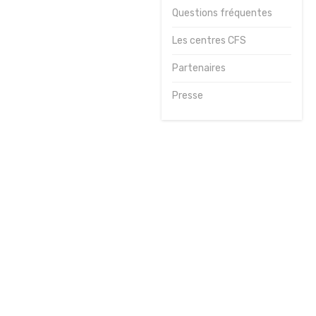
Questions fréquentes
Journées
sportives
Les centres CFS
Contact
Partenaires
Presse