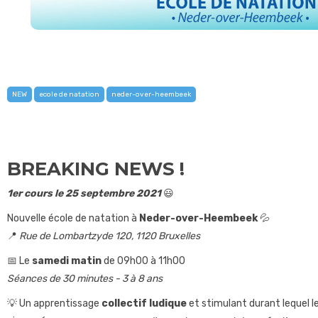
NEW
ecole de natation
neder-over-heembeek
BREAKING NEWS !
1er cours le 25 septembre 2021
😃
Nouvelle école de natation à
Neder-over-Heembeek
💦
📍
Rue de Lombartzyde 120, 1120 Bruxelles
📅 Le
samedi matin
de 09h00 à 11h00
Séances de 30 minutes - 3 à 8 ans
💡 Un apprentissage
collectif ludique
et stimulant durant lequel l