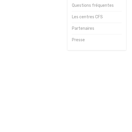
Questions fréquentes
Journées
sportives
Les centres CFS
Contact
Partenaires
Presse