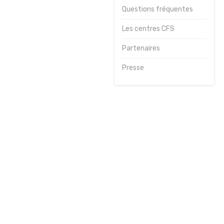
Questions fréquentes
Journées
sportives
Les centres CFS
Contact
Partenaires
Presse