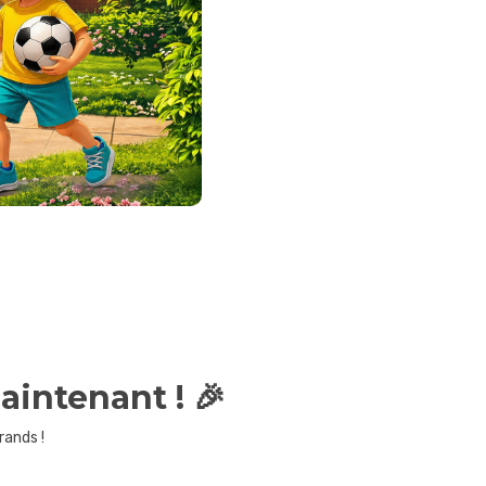
aintenant ! 🎉
rands !