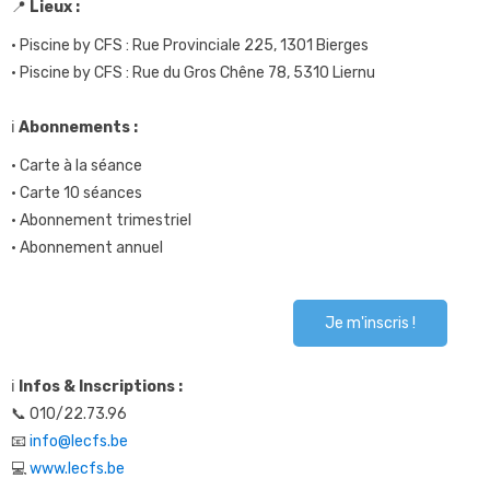
📍
Lieux :
• Piscine by CFS : Rue Provinciale 225, 1301 Bierges
• Piscine by CFS : Rue du Gros Chêne 78, 5310 Liernu
ℹ️
Abonnements :
• Carte à la séance
• Carte 10 séances
• Abonnement trimestriel
• Abonnement annuel
Je m'inscris !
ℹ️
Infos & Inscriptions :
📞 010/22.73.96
📧
info@lecfs.be
💻
www.lecfs.be