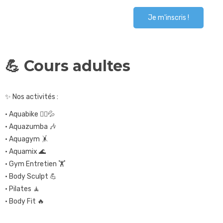
Je m'inscris !
💪 Cours adultes
✨ Nos activités :
• Aquabike 🚴‍♀️💦
• Aquazumba 🎶
• Aquagym 🤸
• Aquamix 🌊
• Gym Entretien 🏋️
• Body Sculpt 💪
• Pilates 🧘
• Body Fit 🔥