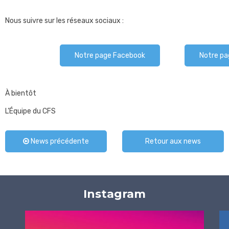
Nous suivre sur les réseaux sociaux :
Notre page Facebook
Notre pa
À bientôt
L’Équipe du CFS
News précédente
Retour aux news
Instagram