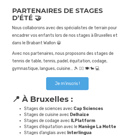
PARTENAIRES DE STAGES
Journées
sportives
D’ÉTÉ
🤝
Contact
Nous collaborons avec des spécialistes de terrain pour
encadrer vos enfants lors de nos stages à Bruxelles et
dans le Brabant Wallon 😀
Avec nos partenaires, nous proposons des stages de
tennis de table, tennis, padel, équitation, codage,
gymnastique, langues, cuisine… 🎾 🤸‍♂️ 🍽️ 🐎 💻
Je m'inscris !
📍 À Bruxelles :
Stages de sciences avec
Cap Sciences
Stages de cuisine avec
Delhaize
Stages de codage avec
ILPlatform
Stages d’équitation avec le
Manège La Motte
Stages d’anglais avec
Interlingua