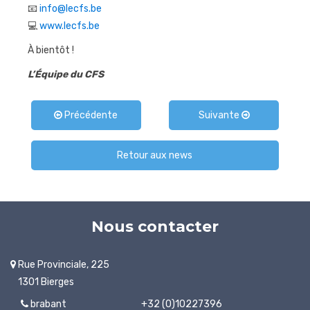
📧
info@lecfs.be
💻
www.lecfs.be
À bientôt !
L’Équipe du CFS
Précédente
Suivante
Retour aux news
Nous contacter
Rue Provinciale, 225
1301 Bierges
brabant
+32 (0)10227396