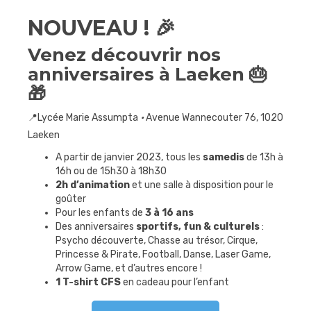
NOUVEAU ! 🎉
Journées
sportives
Venez découvrir nos
Contact
anniversaires à Laeken 🎂
🎁
📍Lycée Marie Assumpta
•
Avenue Wannecouter 76, 1020
Laeken
A partir de janvier 2023, tous les
samedis
de 13h à
16h ou de 15h30 à 18h30
2h d’animation
et une salle à disposition pour le
goûter
Pour les enfants de
3 à 16 ans
Des anniversaires
sportifs, fun & culturels
:
Psycho découverte, Chasse au trésor, Cirque,
Princesse & Pirate, Football, Danse, Laser Game,
Arrow Game, et d’autres encore !
1 T-shirt CFS
en cadeau pour l’enfant