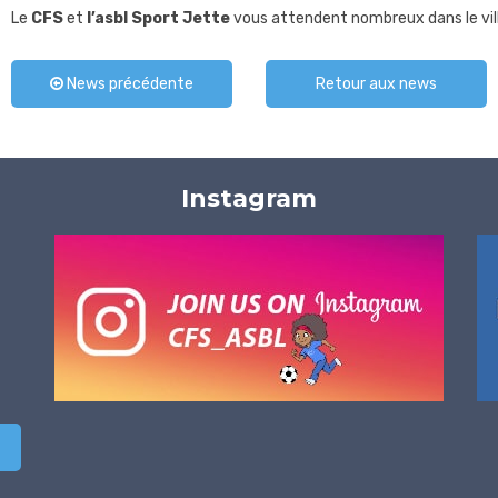
Le
CFS
et
l’asbl Sport Jette
vous attendent nombreux dans le vi
News précédente
Retour aux news
Instagram