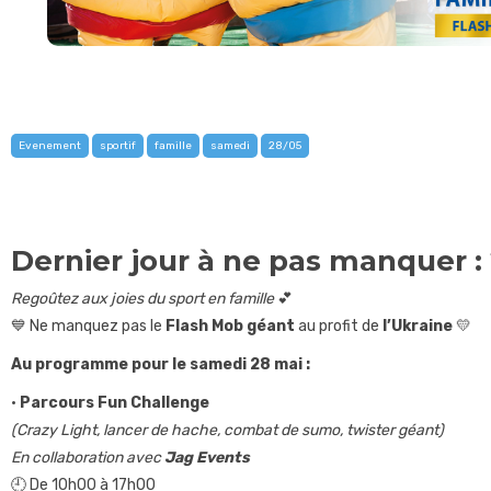
Evenement
sportif
famille
samedi
28/05
Dernier jour à ne pas manquer : 
Regoûtez aux joies du sport en famille
💕
💙 Ne manquez pas le
Flash Mob géant
au profit de
l’Ukraine
💛
Au programme pour le samedi 28 mai :
•
Parcours Fun Challenge
(Crazy Light, lancer de hache, combat de sumo, twister géant)
En collaboration avec
Jag Events
🕘 De 10h00 à 17h00