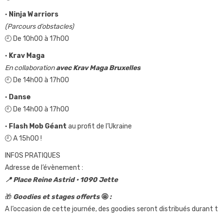
•
Ninja Warriors
(Parcours d’obstacles)
🕘 De 10h00 à 17h00
•
Krav Maga
En collaboration
avec Krav Maga Bruxelles
🕘 De 14h00 à 17h00
•
Danse
🕘 De 14h00 à 17h00
•
Flash Mob Géant
au profit de l’Ukraine
🕘 A 15h00 !
INFOS PRATIQUES
Adresse de l’évènement :
📍 Place Reine Astrid • 1090 Jette
🎁
Goodies et stages offerts
🤩
:
A l’occasion de cette journée, des goodies seront distribués durant t