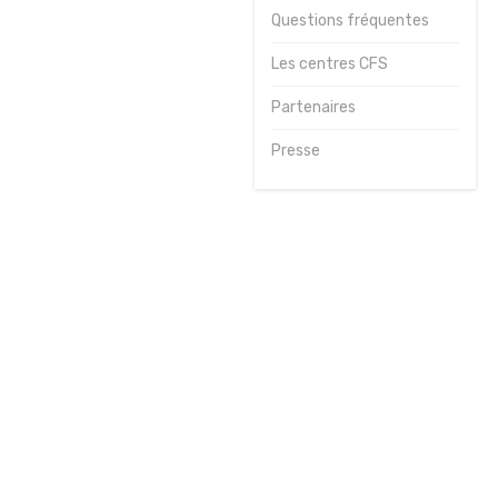
Questions fréquentes
Journées
sportives
Les centres CFS
Contact
Partenaires
Presse