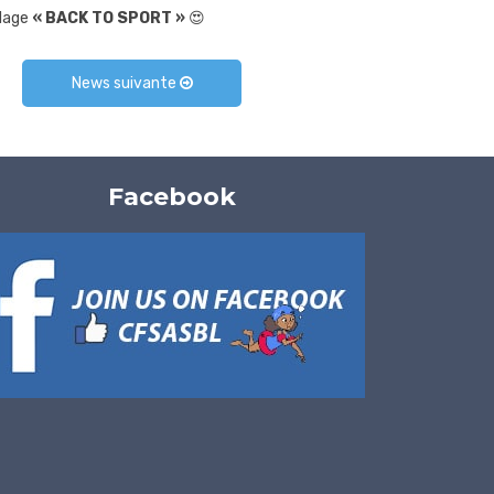
llage
« BACK TO SPORT »
😍
News suivante
Facebook