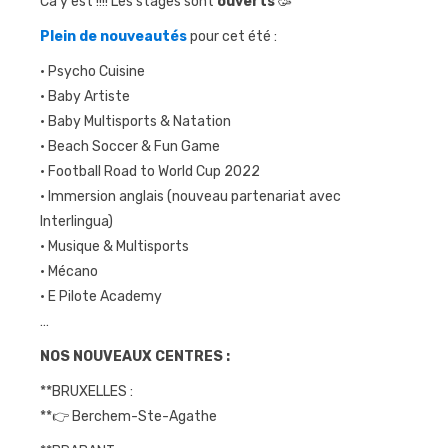
Ca y est !!!! Les stages sont
ouverts
🥳
Journées
Plein de nouveautés
pour cet été :
sportives
• Psycho Cuisine
Contact
• Baby Artiste
• Baby Multisports & Natation
• Beach Soccer & Fun Game
• Football Road to World Cup 2022
• Immersion anglais (nouveau partenariat avec
Interlingua)
• Musique & Multisports
• Mécano
• E Pilote Academy
…
NOS NOUVEAUX CENTRES :
**BRUXELLES :
**👉 Berchem-Ste-Agathe