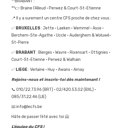
**BRABANT :
**👉 Braine l’Alleud • Perwez & Court-St-Etienne
📍 Il y a surement un centre CFS proche de chez vous :
✅
BRUXELLES
: Jette • Laeken • Wemmel • Asse •
Berchem-Ste-Agathe • Uccle • Auderghem & Woluwé-
St-Pierre
✅
BRABANT
: Bierges • Wavre • Rixensart • Ottignies •
Court-St-Etienne • Perwez & Walhain
✅
LIEGE
: Verlaine • Huy • Awans • Amay
Rejoins-nous et inscris-toi dès maintenant !
📞 010/22.73.96 (BRT) • 02/420.53.02 (BXL) •
085/31.22.46 (LIE)
📧 info@lecfs.be
Hâte de passer l’été avec toi 🤗
L’équipe du CFS !