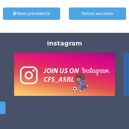
News précédente
Retour aux news
Instagram