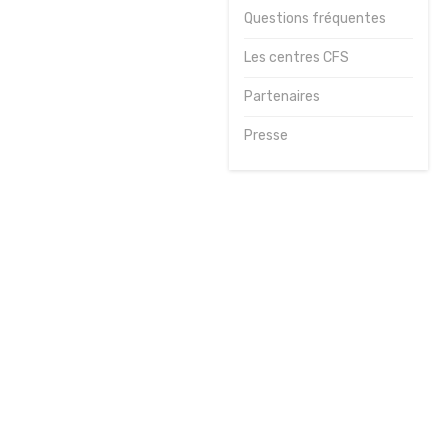
Questions fréquentes
Journées
sportives
Les centres CFS
Contact
Partenaires
Presse