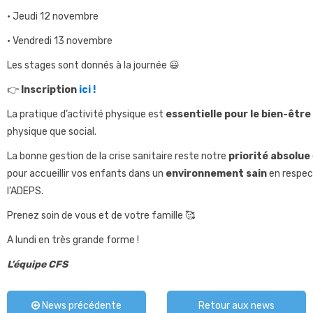
• Jeudi 12 novembre
• Vendredi 13 novembre
Les stages sont donnés à la journée 😃
👉
Inscription
ici !
La pratique d’activité physique est
essentielle pour le bien-être
physique que social.
La bonne gestion de la crise sanitaire reste notre
priorité absolue
pour accueillir vos enfants dans un
environnement sain
en respect
l’ADEPS.
Prenez soin de vous et de votre famille 🥰
A lundi en très grande forme !
L’équipe CFS
News précédente
Retour aux news