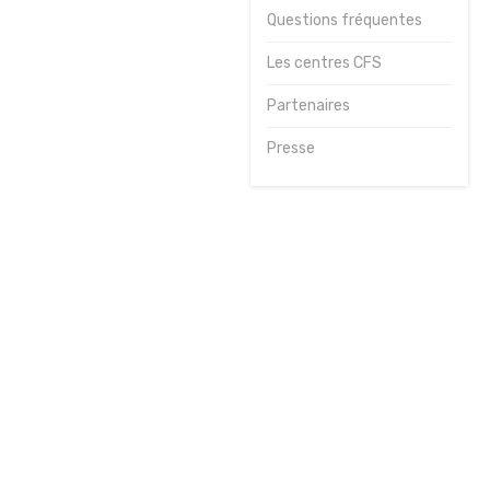
Questions fréquentes
Journées
sportives
Les centres CFS
Contact
Partenaires
Presse