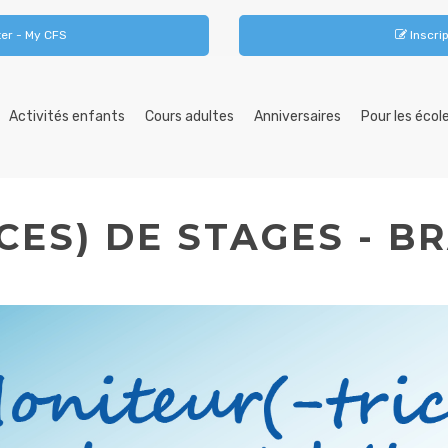
er - My CFS
Inscrip
Activités enfants
Cours adultes
Anniversaires
Pour les écol
CES) DE STAGES - 