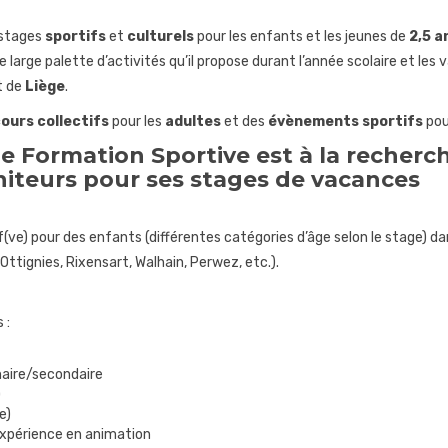
 stages
sportifs
et
culturels
pour les enfants et les jeunes de
2,5 a
 large palette d’activités qu’il propose durant l’année scolaire et les 
t de
Liège
.
ours collectifs
pour les
adultes
et des
évènements sportifs
pou
e Formation Sportive est à la recherc
iteurs pour ses stages de vacances
f(ve) pour des enfants (différentes catégories d’âge selon le stage) d
Ottignies, Rixensart, Walhain, Perwez, etc.).
 :
maire/secondaire
)
e)
expérience en animation