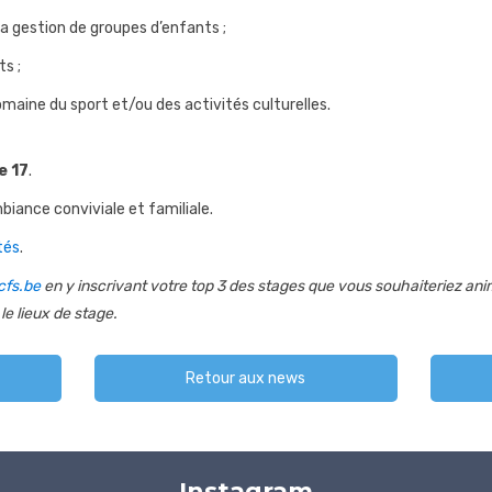
a gestion de groupes d’enfants ;
ts ;
omaine du sport et/ou des activités culturelles.
e 17
.
biance conviviale et familiale.
tés
.
cfs.be
en y inscrivant votre top 3 des stages que vous souhaiteriez anim
le lieux de stage.
Retour aux news
Instagram