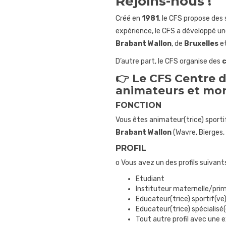
Rejoins-nous !
Créé en
1981
, le CFS propose des
expérience, le CFS a développé une
Brabant Wallon
, de
Bruxelles
e
D’autre part, le CFS organise des
c
👉 Le CFS Centre d
animateurs et mon
FONCTION
Vous êtes animateur(trice) sporti
Brabant Wallon
(Wavre, Bierges, 
PROFIL
o Vous avez un des profils suivants
Etudiant
Instituteur maternelle/pri
Educateur(trice) sportif(ve
Educateur(trice) spécialisé(
Tout autre profil avec une 