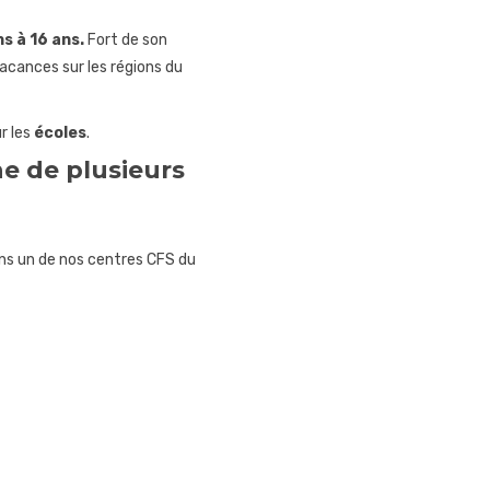
ns à 16 ans.
Fort de son
vacances sur les régions du
r les
écoles
.
he de plusieurs
ans un de nos centres CFS du