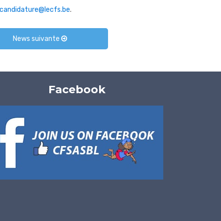
candidature@lecfs.be
.
News suivante
Facebook