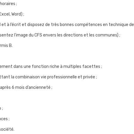
horaires ;
Excel, Word) ;
ral et à l’écrit et disposez de très bonnes compétences en technique 
sentez l’image du CFS envers les directions et les communes) ;
rmis B.
tement dans une fonction riche à multiples facettes ;
ttant la combinaison vie professionnelle et privée ;
 après 6 mois d’ancienneté ;
 ;
ces ;
ociété.