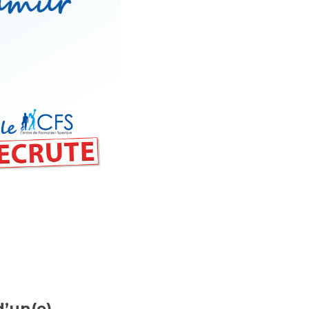
d’un(e)