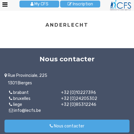
My CFS
Inscription
Le
ANDERLECHT
CFS
Stages
enfants
Activités
Nous contacter
enfants
Cours
Rue Provinciale, 225
adultes
1301 Bierges
Anniversaires
brabant
+32 (0)10227396
bruxelles
+32 (0)24205302
Pour
liege
+32 (0)85312246
les
info@lecfs.be
écoles
Brochures
Nous contacter
JOBS