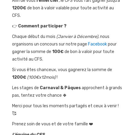
Afin de vous
remercier
, le CFS vous fait gagner jusqu’à
1200€
de bon à valoir valable pour toute activité au
Journées
CFS.
sportives
👉
Comment participer ?
Contact
Chaque début du mois
(Janvier à Décembre)
, nous
organisons un concours sur notre page
Facebook
pour
gagner la somme de
100€
de bon à valoir pour toute
activité au CFS.
Si vous êtes chanceux, vous gagnerez la somme de
1200€
(100€x12mois)
!
Les stages de
Carnaval & Pâques
approchent à grands
pas, tentez votre chance 🍀
Merci pour tous les moments partagés et ceux à venir !
🥰
Prenez soin de vous et de votre famille ❤️
L’équipe du CFS