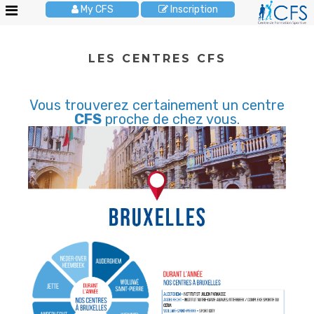
My CFS
Inscription
Le
LES CENTRES CFS
CFS
Stages
Vous trouverez certainement un centre
enfants
CFS
proche de chez vous.
Activités
enfants
Cours
adultes
Anniversaires
Pour
les
écoles
Brochures
JOBS