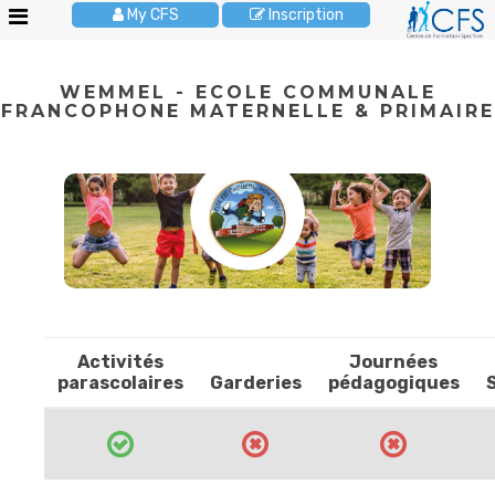
My CFS
Inscription
Le
WEMMEL - ECOLE COMMUNALE
CFS
FRANCOPHONE MATERNELLE & PRIMAIRE
Stages
enfants
Activités
enfants
Cours
adultes
Anniversaires
Activités
Journées
Pour
parascolaires
Garderies
pédagogiques
les
écoles
Brochures
JOBS