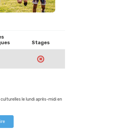
es
ques
Stages
culturelles le lundi après-midi en
ire