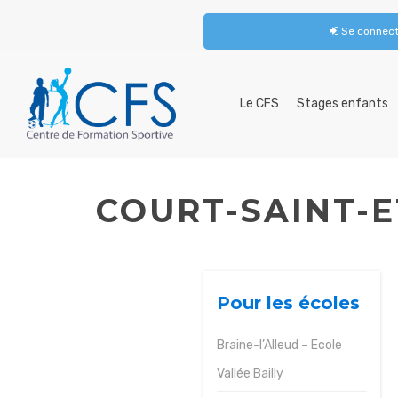
Se connect
Le
CFS
Le CFS
Stages enfants
Stages
enfants
Activités
enfants
COURT-SAINT-E
Cours
adultes
Anniversaires
Pour
Pour les écoles
les
écoles
Braine-l’Alleud – Ecole
Brochures
Vallée Bailly
JOBS