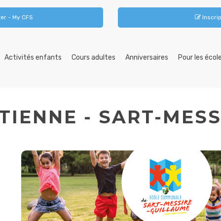
er - My CFS
Inscrip
Activités enfants
Cours adultes
Anniversaires
Pour les écol
TIENNE - SART-MES