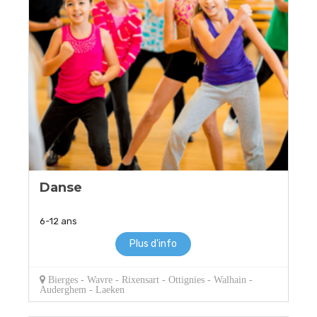
Danse
6-12 ans
Plus d'info
Bierges - Wavre - Rixensart - Ottignies - Walhain -
Auderghem - Laeken