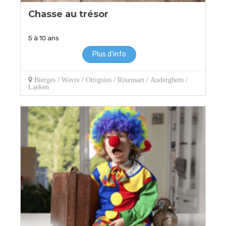
Chasse au trésor
5 à 10 ans
Plus d'info
Bierges / Wavre / Ottignies / Rixensart / Auderghem /
Laeken