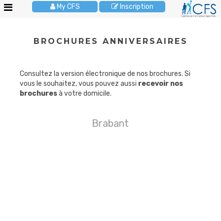
My CFS
Inscription
Le
BROCHURES ANNIVERSAIRES
CFS
Stages
enfants
Consultez la version électronique de nos brochures. Si
vous le souhaitez, vous pouvez aussi
recevoir nos
Activités
brochures
à votre domicile.
enfants
Cours
Brabant
adultes
Anniversaires
Pour
les
écoles
Brochures
JOBS