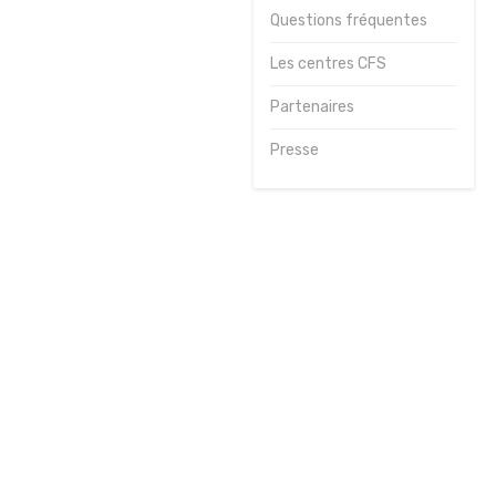
Questions fréquentes
Journées
sportives
Les centres CFS
Contact
Partenaires
Presse