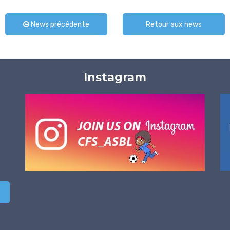
News précédente
Retour aux news
Instagram