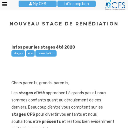
My CFS
Inscription
Le
NOUVEAU STAGE DE REMÉDIATION
CFS
Stages
enfants
Infos pour les stages été 2020
Activités
stages
été
remédiation
enfants
Cours
adultes
Chers parents, grands-parents,
Anniversaires
Les
stages d’été
approchent à grands pas et nous
Pour
sommes confiants quant au déroulement de ces
les
écoles
derniers. Beaucoup d’entre vous comptent sur les
stages CFS
pour divertir vos enfants et nous
Brochures
souhaitons être
présents
et restons bien évidemment
JOBS