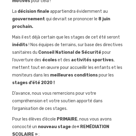
motivés
pour cela !
Journées
La
décision finale
appartiendra évidemment au
sportives
gouvernement
qui devrait se prononcer le
8 juin
prochain.
Contact
Mais il est déjà certain que les stages de cet été seront
inédits
! Nos équipes de terrains, sur base des directives
sanitaires du
Conseil National de Sécurité
pour
l’ouverture des
écoles
et des
activités sportives
,
mettent tout en œuvre pour accueillir les enfants et les
moniteurs dans les
meilleures conditions
pour les
stages d’été 2020 !
D’avance, nous vous remercions pour votre
compréhension et votre soutien apporté dans
l’organisation de ces stages.
Pour les élèves d’école
PRIMAIRE
, nous vous avons
concocté un
nouveau stage
de
« REMÉDIATION
SCOLAIRE »
: