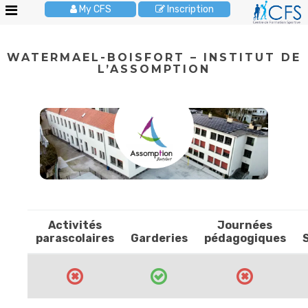
My CFS
Inscription
Le
WATERMAEL-BOISFORT – INSTITUT DE
CFS
L’ASSOMPTION
Stages
enfants
Activités
enfants
Cours
adultes
Anniversaires
Activités
Journées
Pour
parascolaires
Garderies
pédagogiques
les
écoles
Brochures
JOBS