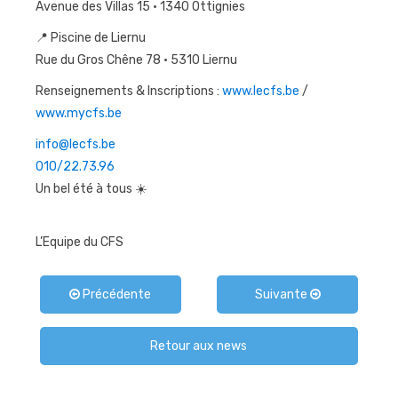
Avenue des Villas 15 • 1340 Ottignies
📍 Piscine de Liernu
Rue du Gros Chêne 78 • 5310 Liernu
Renseignements & Inscriptions :
www.lecfs.be
/
www.mycfs.be
info@lecfs.be
010/22.73.96
Un bel été à tous ☀️
L’Equipe du CFS
Précédente
Suivante
Retour aux news