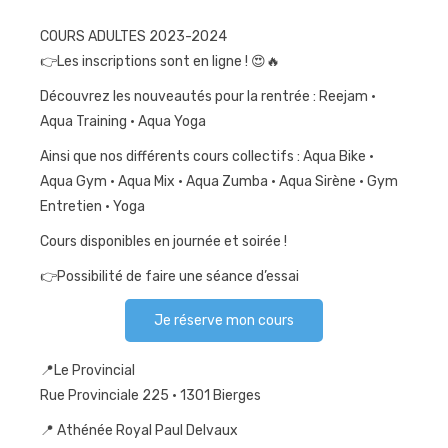
Journées
COURS ADULTES 2023-2024
sportives
👉Les inscriptions sont en ligne ! 😍🔥
Contact
Découvrez les nouveautés pour la rentrée : Reejam •
Aqua Training • Aqua Yoga
Ainsi que nos différents cours collectifs : Aqua Bike •
Aqua Gym • Aqua Mix • Aqua Zumba • Aqua Sirène • Gym
Entretien • Yoga
Cours disponibles en journée et soirée !
👉Possibilité de faire une séance d’essai
Je réserve mon cours
📍Le Provincial
Rue Provinciale 225 • 1301 Bierges
📍 Athénée Royal Paul Delvaux