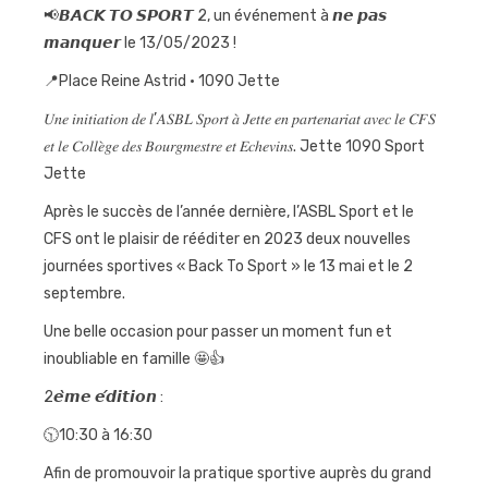
📢𝘽𝘼𝘾𝙆 𝙏𝙊 𝙎𝙋𝙊𝙍𝙏 2, un événement à 𝙣𝙚 𝙥𝙖𝙨
Journées
𝙢𝙖𝙣𝙦𝙪𝙚𝙧 le 13/05/2023 !
sportives
📍Place Reine Astrid • 1090 Jette
Contact
𝑈𝑛𝑒 𝑖𝑛𝑖𝑡𝑖𝑎𝑡𝑖𝑜𝑛 𝑑𝑒 𝑙’𝐴𝑆𝐵𝐿 𝑆𝑝𝑜𝑟𝑡 𝑎̀ 𝐽𝑒𝑡𝑡𝑒 𝑒𝑛 𝑝𝑎𝑟𝑡𝑒𝑛𝑎𝑟𝑖𝑎𝑡 𝑎𝑣𝑒𝑐 𝑙𝑒 𝐶𝐹𝑆
𝑒𝑡 𝑙𝑒 𝐶𝑜𝑙𝑙𝑒̀𝑔𝑒 𝑑𝑒𝑠 𝐵𝑜𝑢𝑟𝑔𝑚𝑒𝑠𝑡𝑟𝑒 𝑒𝑡 𝐸𝑐ℎ𝑒𝑣𝑖𝑛𝑠. Jette 1090 Sport
Jette
Après le succès de l’année dernière, l’ASBL Sport et le
CFS ont le plaisir de rééditer en 2023 deux nouvelles
journées sportives « Back To Sport » le 13 mai et le 2
septembre.
Une belle occasion pour passer un moment fun et
inoubliable en famille 🤩👍
2𝙚̀𝙢𝙚 𝙚́𝙙𝙞𝙩𝙞𝙤𝙣 :
🕥10:30 à 16:30
Afin de promouvoir la pratique sportive auprès du grand