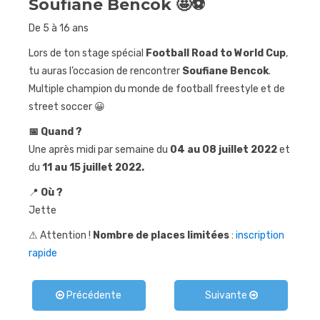
Soufiane Bencok
🤩⚽
Journées
De 5 à 16 ans
sportives
Lors de ton stage spécial
Football Road to World Cup
,
Contact
tu auras l’occasion de rencontrer
Soufiane Bencok
.
Multiple champion du monde de football freestyle et de
street soccer 😀
📅 Quand ?
Une après midi par semaine du
04 au 08 juillet 2022
et
du
11 au 15 juillet 2022.
📍
Où ?
Jette
⚠ Attention !
Nombre de places limitées
:
inscription
rapide
Précédente
Suivante