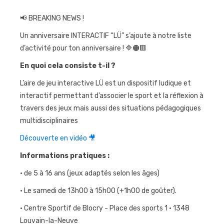
Journées
📢 BREAKING NEWS !
sportives
Un anniversaire INTERACTIF “LÜ” s’ajoute à notre liste
Contact
d’activité pour ton anniversaire ! 🔷🟠🟥
En quoi cela consiste t-il ?
L’aire de jeu interactive LÜ est un dispositif ludique et
interactif permettant d’associer le sport et la réflexion à
travers des jeux mais aussi des situations pédagogiques
multidisciplinaires
Découverte en vidéo 🎥
Informations pratiques :
• de 5 à 16 ans (jeux adaptés selon les âges)
• Le samedi de 13h00 à 15h00 (+1h00 de goûter).
• Centre Sportif de Blocry - Place des sports 1 • 1348
Louvain-la-Neuve