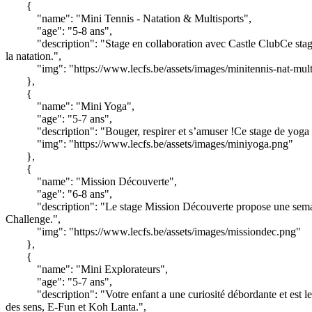
{
"name": "Mini Tennis - Natation & Multisports",
"age": "5-8 ans",
"description": "Stage en collaboration avec Castle ClubCe stage 
la natation.",
"img": "https://www.lecfs.be/assets/images/minitennis-nat-mult
},
{
"name": "Mini Yoga",
"age": "5-7 ans",
"description": "Bouger, respirer et s’amuser !Ce stage de yoga p
"img": "https://www.lecfs.be/assets/images/miniyoga.png"
},
{
"name": "Mission Découverte",
"age": "6-8 ans",
"description": "Le stage Mission Découverte propose une sema
Challenge.",
"img": "https://www.lecfs.be/assets/images/missiondec.png"
},
{
"name": "Mini Explorateurs",
"age": "5-7 ans",
"description": "Votre enfant a une curiosité débordante et est le
des sens, E-Fun et Koh Lanta.",