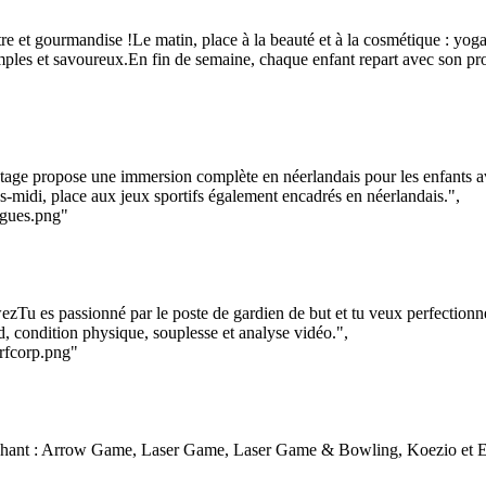
tre et gourmandise !Le matin, place à la beauté et à la cosmétique : yog
simples et savoureux.En fin de semaine, chaque enfant repart avec son pro
age propose une immersion complète en néerlandais pour les enfants av
rès-midi, place aux jeux sportifs également encadrés en néerlandais.",
ngues.png"
zTu es passionné par le poste de gardien de but et tu veux perfectionne
d, condition physique, souplesse et analyse vidéo.",
-rfcorp.png"
chant : Arrow Game, Laser Game, Laser Game & Bowling, Koezio et E-Fun