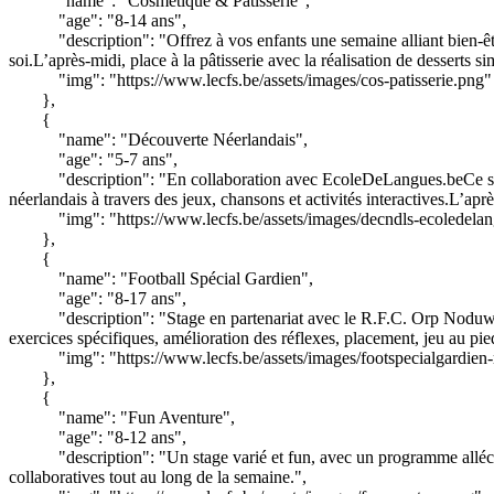
"name": "Cosmétique & Pâtisserie",
"age": "8-14 ans",
"description": "Offrez à vos enfants une semaine alliant bien-ê
soi.L’après-midi, place à la pâtisserie avec la réalisation de desserts 
"img": "https://www.lecfs.be/assets/images/cos-patisserie.png"
},
{
"name": "Découverte Néerlandais",
"age": "5-7 ans",
"description": "En collaboration avec EcoleDeLangues.beCe st
néerlandais à travers des jeux, chansons et activités interactives.L’ap
"img": "https://www.lecfs.be/assets/images/decndls-ecoledela
},
{
"name": "Football Spécial Gardien",
"age": "8-17 ans",
"description": "Stage en partenariat avec le R.F.C. Orp Noduwe
exercices spécifiques, amélioration des réflexes, placement, jeu au pie
"img": "https://www.lecfs.be/assets/images/footspecialgardien
},
{
"name": "Fun Aventure",
"age": "8-12 ans",
"description": "Un stage varié et fun, avec un programme allé
collaboratives tout au long de la semaine.",