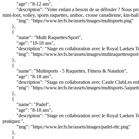
"age": "8-12 ans",
"description": "Votre enfant a besoin de se défouler ? Nous pro
mini-foot, volley, sports raquettes, unihoc, crosse canadienne, kin-bal
"img": "https://www.lecfs.be/assets/images/multisports.png"
},
{
"name": "Multi Raquettes/Sport",
"age": "10-18 ans",
"description": "Stage en collaboration avec le Royal Laeken Te
"img": "https://www.lecfs.be/assets/images/multiraquettessport
},
{
"name": "Multisports - 5 Raquettes, Fitness & Natation",
"age": "8-18 ans",
"description": "Stage en collaboration avec Castle ClubLes enfan
"img": "https://www.lecfs.be/assets/images/multisports-5aquett
},
{
"name": "Padel",
"age": "8-18 ans",
"description": "Stage en collaboration avec le Royal Laeken Te
pratiquer.",
"img": "https://www.lecfs.be/assets/images/padel-rltc.png"
},
{