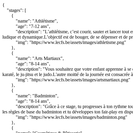
{
"stages": [
{
"name": "Athlétisme",
"age": "7-12 ans",
"description": "L’athlétisme, c’est courir, sauter et lancer tou
ludique et dynamique.L’objectif est de bouger, de se dépenser et de pren
"img": "https://www.lecfs.be/assets/images/athletisme.png"
},
{
"name": "Arts Martiaux",
"age": "8-14 ans",
"description": "Vous souhaitez que votre enfant apprenne à se 
karaté, le ju-jitsu et le judo.L'autre moitié de la journée est consacrée
"img": "https://www.lecfs.be/assets/images/artsmartiaux.png"
},
{
"name": "Badminton",
"age": "8-14 ans",
"description": "Grâce à ce stage, tu progresses à ton rythme tou
les règles de base du badminton et tu développes ton fair-play en disp
"img": "https://www.lecfs.be/assets/images/badminton.png"
},
{