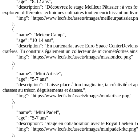
"age": "8-12 ans",
"description": "Découvrez le stage Meilleur Pâtissier : à vos fo
explorent différentes techniques culinaires tout en enrichissant un livre 
"img": "https://www.lecfs.be/assets/images/meilleurpatissier.p
},
{
"name": "Meteor Camp",
"age": "10-14 ans",
"description": "En partenariat avec Euro Space CenterDeviens u
cratères. Tu construis également un collecteur de micrométéorites ain
"img": "https://www.lecfs.be/assets/images/missiondec.png"
},
{
"name": "Mini Artiste",
"age": "5-7 ans",
"description": "Laisse place à ton imaginaire, ta créativité et 
chasses au trésor, déguisements et danses.",
"img": "https://www.lecfs.be/assets/images/miniartiste.png"
},
{
"name": "Mini Padel",
"age": "5-7 ans",
"description": "Stage en collaboration avec le Royal Laeken Ten
"img": "https://www.lecfs.be/assets/images/minipadel-rltc.png
},