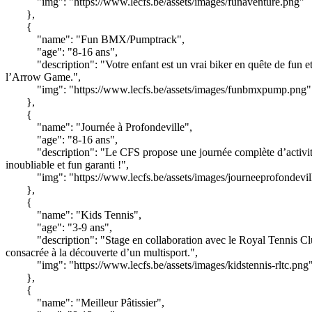
"img": "https://www.lecfs.be/assets/images/funaventure.png"
},
{
"name": "Fun BMX/Pumptrack",
"age": "8-16 ans",
"description": "Votre enfant est un vrai biker en quête de fu
l’Arrow Game.",
"img": "https://www.lecfs.be/assets/images/funbmxpump.png"
},
{
"name": "Journée à Profondeville",
"age": "8-16 ans",
"description": "Le CFS propose une journée complète d’activité
inoubliable et fun garanti !",
"img": "https://www.lecfs.be/assets/images/journeeprofondevil
},
{
"name": "Kids Tennis",
"age": "3-9 ans",
"description": "Stage en collaboration avec le Royal Tennis Clu
consacrée à la découverte d’un multisport.",
"img": "https://www.lecfs.be/assets/images/kidstennis-rltc.png
},
{
"name": "Meilleur Pâtissier",