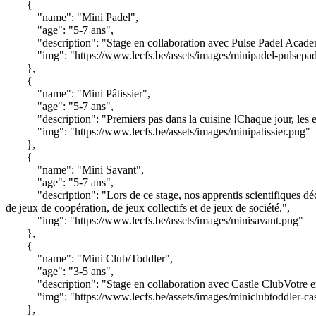
{
"name": "Mini Padel",
"age": "5-7 ans",
"description": "Stage en collaboration avec Pulse Padel Academy
"img": "https://www.lecfs.be/assets/images/minipadel-pulsepa
},
{
"name": "Mini Pâtissier",
"age": "5-7 ans",
"description": "Premiers pas dans la cuisine !Chaque jour, les en
"img": "https://www.lecfs.be/assets/images/minipatissier.png"
},
{
"name": "Mini Savant",
"age": "5-7 ans",
"description": "Lors de ce stage, nos apprentis scientifiques 
de jeux de coopération, de jeux collectifs et de jeux de société.",
"img": "https://www.lecfs.be/assets/images/minisavant.png"
},
{
"name": "Mini Club/Toddler",
"age": "3-5 ans",
"description": "Stage en collaboration avec Castle ClubVotre en
"img": "https://www.lecfs.be/assets/images/miniclubtoddler-ca
},