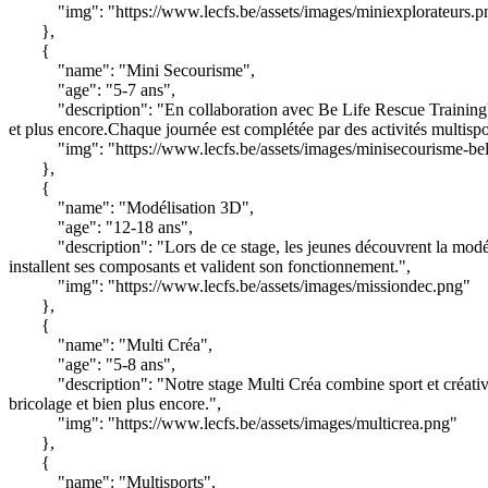
"img": "https://www.lecfs.be/assets/images/miniexplorateurs.p
},
{
"name": "Mini Secourisme",
"age": "5-7 ans",
"description": "En collaboration avec Be Life Rescue TrainingUn
et plus encore.Chaque journée est complétée par des activités multispo
"img": "https://www.lecfs.be/assets/images/minisecourisme-be
},
{
"name": "Modélisation 3D",
"age": "12-18 ans",
"description": "Lors de ce stage, les jeunes découvrent la modél
installent ses composants et valident son fonctionnement.",
"img": "https://www.lecfs.be/assets/images/missiondec.png"
},
{
"name": "Multi Créa",
"age": "5-8 ans",
"description": "Notre stage Multi Créa combine sport et créativit
bricolage et bien plus encore.",
"img": "https://www.lecfs.be/assets/images/multicrea.png"
},
{
"name": "Multisports",