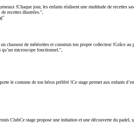
urneaux !Chaque jour, les enfants réalisent une multitude de recettes sav
de recettes illustrées.",
ng"
n chasseur de météorites et construis ton propre collecteur !Grâce au p
si qu’un microscope fonctionnel.",
apporte le costume de ton héros préféré !Ce stage permet aux enfants d’e
nis ClubCe stage propose une initiation et une découverte du padel, spor
"